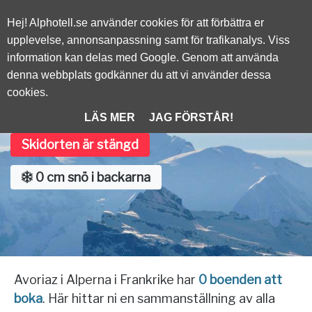
Alphotell.se
Hej! Alphotell.se använder cookies för att förbättra er
upplevelse, annonsanpassning samt för trafikanalys. Viss
information kan delas med Google. Genom att använda
/
FRANKRIKE
denna webbplats godkänner du att vi använder dessa
cookies.
Avoriaz
LÄS MER
JAG FÖRSTÅR!
Skidorten är stängd
0 cm snö i backarna
Avoriaz i Alperna i Frankrike har
0 boenden att
boka
. Här hittar ni en sammanställning av alla