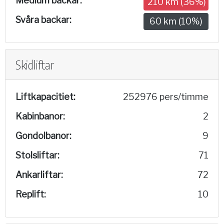
Medium backar:
210 km (36%)
Svåra backar:
60 km (10%)
Skidliftar
Liftkapacitiet:
252976 pers/timme
Kabinbanor:
2
Gondolbanor:
9
Stolsliftar:
71
Ankarliftar:
72
Replift:
10