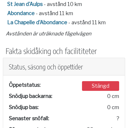
St Jean d'Aulps
- avstånd 10 km
Abondance
- avstånd 11 km
La Chapelle d'Abondance
- avstånd 11 km
Avstånden är uträknade fågelvägen
Fakta skidåking och facilititeter
Status, säsong och öppettider
Öppetstatus:
Stängd
Snödjup backarna:
0 cm
Snödjup bas:
0 cm
Senaster snöfall:
?