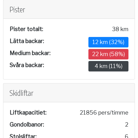
Pister
Pister totalt:
38 km
Lätta backar:
12 km (32%)
Medium backar:
22 km (58%)
Svåra backar:
4 km (11%)
Skidliftar
Liftkapacitiet:
21856 pers/timme
Gondolbanor:
2
Stolsliftar:
6