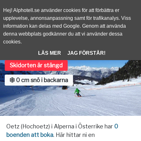
Alphotell.se
Hej! Alphotell.se använder cookies för att förbättra er
upplevelse, annonsanpassning samt för trafikanalys. Viss
information kan delas med Google. Genom att använda
/
ÖSTERRIKE
denna webbplats godkänner du att vi använder dessa
cookies.
Oetz (Hochoetz)
LÄS MER
JAG FÖRSTÅR!
Skidorten är stängd
0 cm snö i backarna
Oetz (Hochoetz) i Alperna i Österrike har
0
boenden att boka
. Här hittar ni en