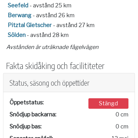
Seefeld
- avstånd 25 km
Berwang
- avstånd 26 km
Pitztal Gletscher
- avstånd 27 km
Sölden
- avstånd 28 km
Avstånden är uträknade fågelvägen
Fakta skidåking och facilititeter
Status, säsong och öppettider
Öppetstatus:
Stängd
Snödjup backarna:
0 cm
Snödjup bas:
0 cm