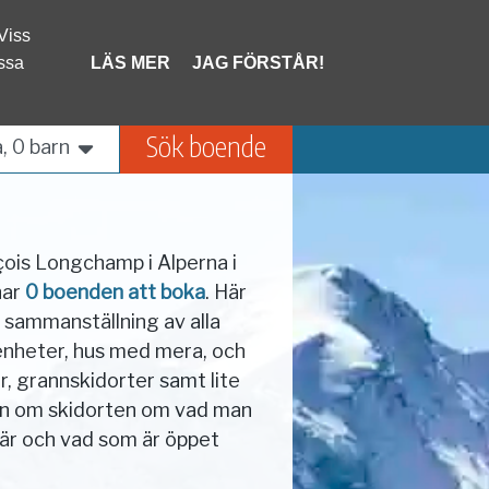
 Viss
Frankrike
Schweiz
ssa
LÄS MER
JAG FÖRSTÅR!
Liechtenstein
Sök boende
, 0 barn
çois Longchamp i Alperna i
har
0 boenden att boka
. Här
n sammanställning av alla
genheter, hus med mera, och
r, grannskidorter samt lite
on om skidorten om vad man
är och vad som är öppet