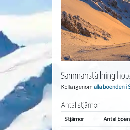
Sammanställning hote
Kolla igenom
alla boenden i
Antal stjärnor
Stjärnor
Antal boe