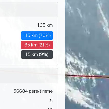
165 km
115 km (70%)
35 km (21%)
15 km (9%)
56684 pers/timme
5