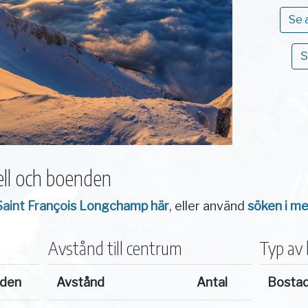
Se 
S
ll och boenden
 Saint François Longchamp här
, eller använd
söken i m
Avstånd till centrum
Typ av
nden
Avstånd
Antal
Bosta