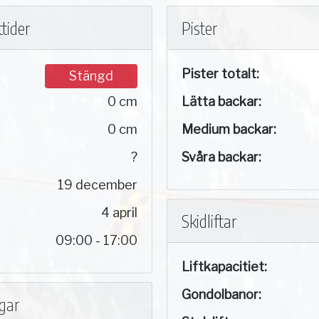
tider
Pister
Pister totalt:
Stängd
0 cm
Lätta backar:
0 cm
Medium backar:
?
Svåra backar:
19 december
4 april
Skidliftar
09:00 - 17:00
Liftkapacitiet:
Gondolbanor:
ngar