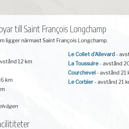
yar till Saint François Longchamp
om ligger närmast Saint François Longchamp.
Le Collet d'Allevard
- avs
avstånd 12 km
La Toussuire
- avstånd 2
Courchevel
- avstånd 21
16 km
Le Corbier
- avstånd 21 
km
elvägen
ilititeter