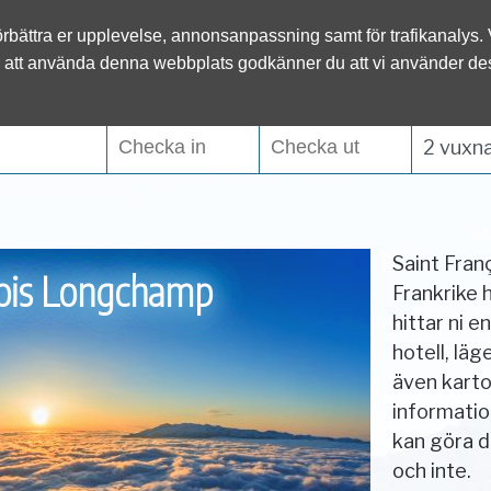
l.se
förbättra er upplevelse, annonsanpassning samt för trafikanalys.
Österrike
Italien
 att använda denna webbplats godkänner du att vi använder de
Tyskland
Slovenien
2 vuxna
Saint Fran
çois Longchamp
Frankrike 
hittar ni e
hotell, lä
även karto
informati
kan göra d
och inte.