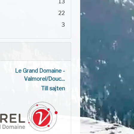
13
22
3
Le Grand Domaine -
Valmorel/Douc...
Till sajten