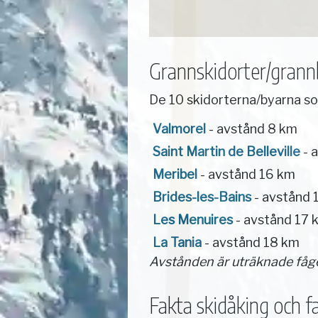
Grannskidorter/grannb
De 10 skidorterna/byarna s
Valmorel
- avstånd 8 km
Saint Martin de Belleville
- 
Meribel
- avstånd 16 km
Brides-les-Bains
- avstånd 
Les Menuires
- avstånd 17 
La Tania
- avstånd 18 km
Avstånden är uträknade fåg
Fakta skidåking och fac