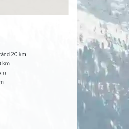
tånd 20 km
0 km
 km
km