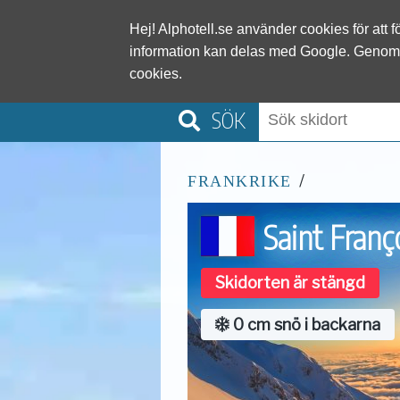
Alphotel
Hej! Alphotell.se använder cookies för att 
information kan delas med Google. Genom
cookies.
SÖK
/
FRANKRIKE
Saint Fran
Skidorten är stängd
0 cm snö i backarna