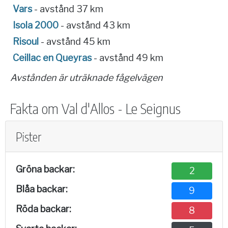
Vars
- avstånd 37 km
Isola 2000
- avstånd 43 km
Risoul
- avstånd 45 km
Ceillac en Queyras
- avstånd 49 km
Avstånden är uträknade fågelvägen
Fakta om Val d'Allos - Le Seignus
Pister
Gröna backar:
2
Blåa backar:
9
Röda backar:
8