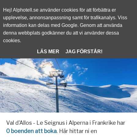
Alphotell.se
Hej! Alphotell.se använder cookies för att förbättra er
upplevelse, annonsanpassning samt för trafikanalys. Viss
information kan delas med Google. Genom att använda
/
FRANKRIKE
denna webbplats godkänner du att vi använder dessa
cookies.
Val d'Allos - Le Seignus
LÄS MER
JAG FÖRSTÅR!
Val d'Allos - Le Seignus i Alperna i Frankrike har
0 boenden att boka
. Här hittar ni en