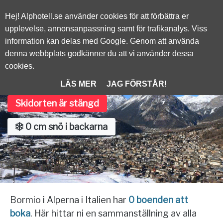
Alphotell.se
Hej! Alphotell.se använder cookies för att förbättra er
upplevelse, annonsanpassning samt för trafikanalys. Viss
information kan delas med Google. Genom att använda
/
ITALIEN
denna webbplats godkänner du att vi använder dessa
cookies.
Bormio
LÄS MER
JAG FÖRSTÅR!
Skidorten är stängd
0 cm snö i backarna
Bormio i Alperna i Italien har
0 boenden att
boka
. Här hittar ni en sammanställning av alla