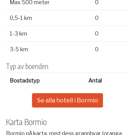
Max 500 meter
0
0,5-1 km
0
1-3 km
0
3-5 km
0
Typ av boenden
Bostadstyp
Antal
Se alla hotell i Bormio
Karta Bormio
Bormio på karta, med dess grannbyar (oranga