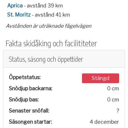
Aprica
- avstånd 39 km
St. Moritz
- avstånd 41 km
Avstånden är uträknade fågelvägen
Fakta skidåking och facilititeter
Status, säsong och öppettider
Öppetstatus:
Stängd
Snödjup backarna:
0 cm
Snödjup bas:
0 cm
Senaster snöfall:
?
Säsongen startar:
4 december