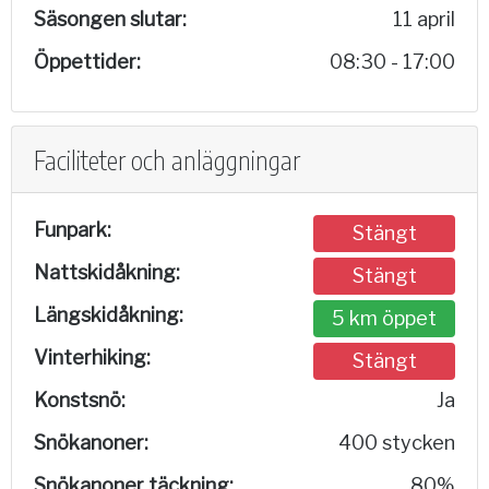
Säsongen slutar:
11 april
Öppettider:
08:30 - 17:00
Faciliteter och anläggningar
Funpark:
Stängt
Nattskidåkning:
Stängt
Längskidåkning:
5 km öppet
Vinterhiking:
Stängt
Konstsnö:
Ja
Snökanoner:
400 stycken
Snökanoner täckning:
80%