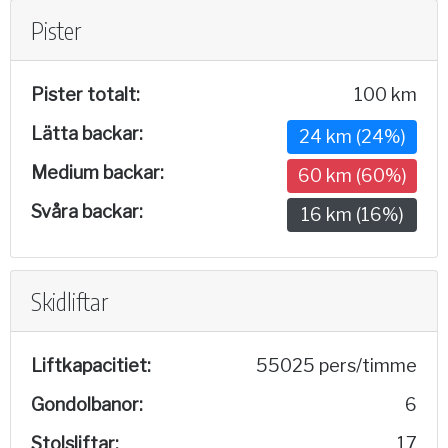
Pister
Pister totalt:
100 km
Lätta backar:
24 km (24%)
Medium backar:
60 km (60%)
Svåra backar:
16 km (16%)
Skidliftar
Liftkapacitiet:
55025 pers/timme
Gondolbanor:
6
Stolsliftar:
17