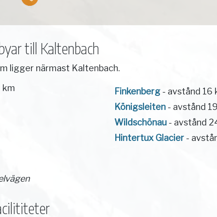
yar till Kaltenbach
om ligger närmast Kaltenbach.
6 km
Finkenberg
- avstånd 16
Königsleiten
- avstånd 1
Wildschönau
- avstånd 2
Hintertux Glacier
- avstå
elvägen
ilititeter