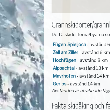
Grannskidorter/grannb
De 10 skidorterna/byarna s
Fügen-Spieljoch
- avstånd 
Zell am Ziller
- avstånd 6 km
Hochfügen
- avstånd 8 km
Alpbachtal
- avstånd 13 km
Mayrhofen
- avstånd 14 km
Gerlos
- avstånd 14 km
Avstånden är uträknade fåg
Fakta skidåking och fac