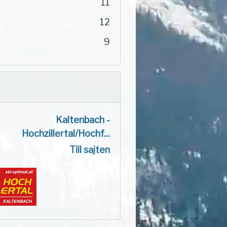
11
12
9
Kaltenbach -
Hochzillertal/Hochf...
Till sajten