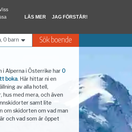
 Viss
Frankrike
Schweiz
ssa
LÄS MER
JAG FÖRSTÅR!
Liechtenstein
Sök boende
, 0 barn
 i Alperna i Österrike har
0
tt boka
. Här hittar ni en
lning av alla hotell,
, hus med mera, och även
annskidorter samt lite
on om skidorten om vad man
är och vad som är öppet