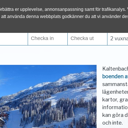
l.se
förbättra er upplevelse, annonsanpassning samt för trafikanalys.
Österrike
Italien
 att använda denna webbplats godkänner du att vi använder de
Tyskland
Slovenien
2 vuxna
Kaltenbach
boenden a
sammanstäl
lägenheter
kartor, gr
informati
kan göra d
och inte.