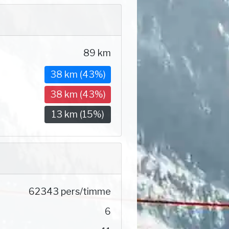
89 km
38 km (43%)
38 km (43%)
13 km (15%)
62343 pers/timme
6