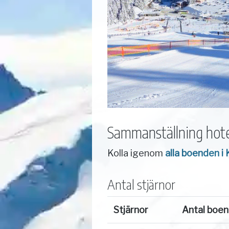
Sammanställning hote
Kolla igenom
alla boenden i
Antal stjärnor
Stjärnor
Antal boe