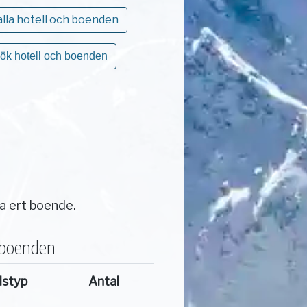
alla hotell och boenden
ök hotell och boenden
ta ert boende.
 boenden
dstyp
Antal