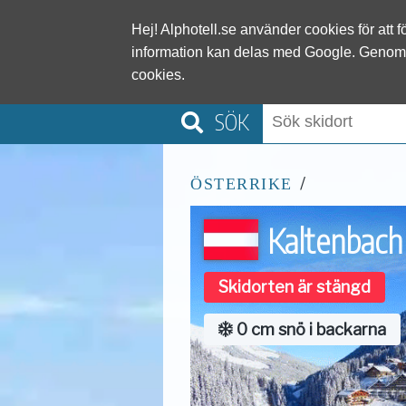
Alphotel
Hej! Alphotell.se använder cookies för att 
information kan delas med Google. Genom
cookies.
SÖK
/
ÖSTERRIKE
Kaltenbach
Skidorten är stängd
0 cm snö i backarna