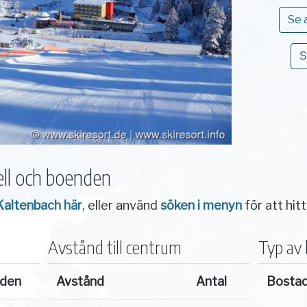
Se 
S
ll och boenden
 Kaltenbach här
, eller använd
söken i menyn
för att hit
Avstånd till centrum
Typ av
nden
Avstånd
Antal
Bosta