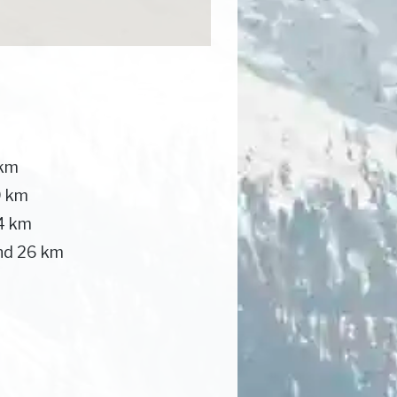
 km
9 km
4 km
nd 26 km