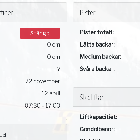
tider
Pister
Pister totalt:
Stängd
0 cm
Lätta backar:
0 cm
Medium backar:
?
Svåra backar:
22 november
12 april
Skidliftar
07:30 - 17:00
Liftkapacitiet:
Gondolbanor:
ngar