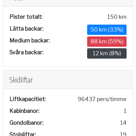
Pister totalt:
150 km
Lätta backar:
50 km (33%)
Medium backar:
88 km (59%)
Svåra backar:
12 km (8%)
Skidliftar
Liftkapacitiet:
96437 pers/timme
Kabinbanor:
1
Gondolbanor:
14
Stolsliftar:
19