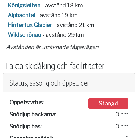
Königsleiten
- avstånd 18 km
Alpbachtal
- avstånd 19 km
Hintertux Glacier
- avstånd 21 km
Wildschönau
- avstånd 29 km
Avstånden är uträknade fågelvägen
Fakta skidåking och facilititeter
Status, säsong och öppettider
Öppetstatus:
Stängd
Snödjup backarna:
0 cm
Snödjup bas:
0 cm