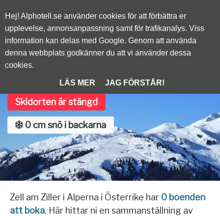
Alphotell.se
Hej! Alphotell.se använder cookies för att förbättra er
upplevelse, annonsanpassning samt för trafikanalys. Viss
information kan delas med Google. Genom att använda
/
ÖSTERRIKE
denna webbplats godkänner du att vi använder dessa
cookies.
Zell am Ziller
LÄS MER
JAG FÖRSTÅR!
Skidorten är stängd
0 cm snö i backarna
Zell am Ziller i Alperna i Österrike har
0 boenden
att boka
. Här hittar ni en sammanställning av