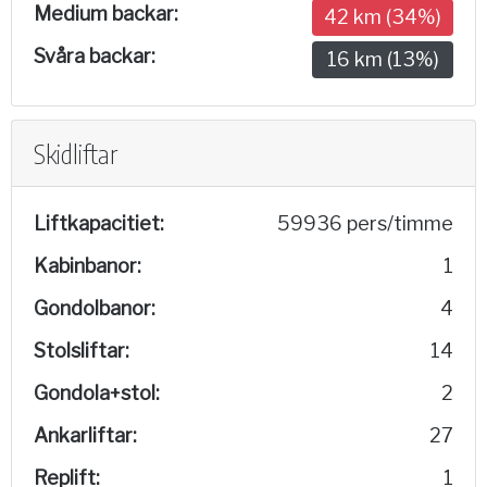
Medium backar:
42 km (34%)
Svåra backar:
16 km (13%)
Skidliftar
Liftkapacitiet:
59936 pers/timme
Kabinbanor:
1
Gondolbanor:
4
Stolsliftar:
14
Gondola+stol:
2
Ankarliftar:
27
Replift:
1