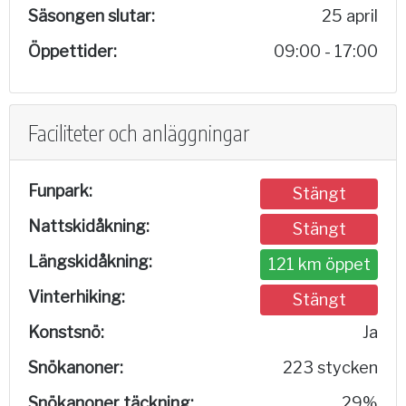
Säsongen slutar:
25 april
Öppettider:
09:00 - 17:00
Faciliteter och anläggningar
Funpark:
Stängt
Nattskidåkning:
Stängt
Längskidåkning:
121 km öppet
Vinterhiking:
Stängt
Konstsnö:
Ja
Snökanoner:
223 stycken
Snökanoner täckning:
29%