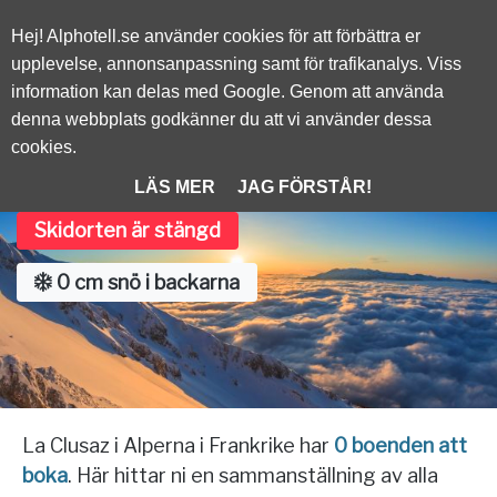
Alphotell.se
Hej! Alphotell.se använder cookies för att förbättra er
upplevelse, annonsanpassning samt för trafikanalys. Viss
information kan delas med Google. Genom att använda
/
FRANKRIKE
denna webbplats godkänner du att vi använder dessa
cookies.
La Clusaz
LÄS MER
JAG FÖRSTÅR!
Skidorten är stängd
0 cm snö i backarna
La Clusaz i Alperna i Frankrike har
0 boenden att
boka
. Här hittar ni en sammanställning av alla