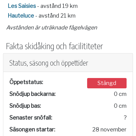
Les Saisies
- avstånd 19 km
Hauteluce
- avstånd 21 km
Avstånden är uträknade fågelvägen
Fakta skidåking och facilititeter
Status, säsong och öppettider
Öppetstatus:
Stängd
Snödjup backarna:
0 cm
Snödjup bas:
0 cm
Senaster snöfall:
?
Säsongen startar:
28 november