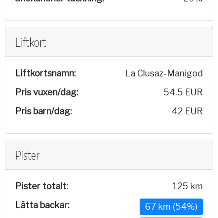
Liftkort
Liftkortsnamn:
La Clusaz-Manigod
Pris vuxen/dag:
54.5 EUR
Pris barn/dag:
42 EUR
Pister
Pister totalt:
125 km
Lätta backar:
67 km (54%)