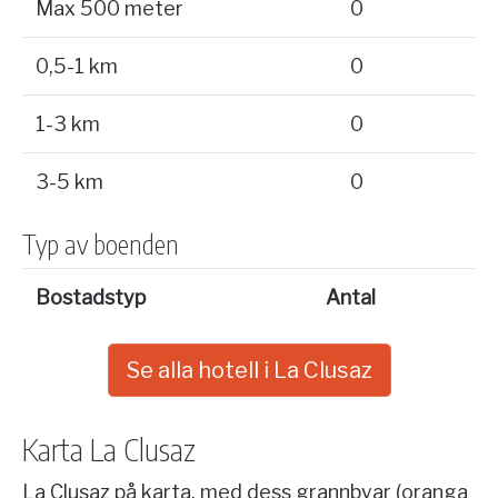
Max 500 meter
0
0,5-1 km
0
1-3 km
0
3-5 km
0
Typ av boenden
Bostadstyp
Antal
Se alla hotell i La Clusaz
Karta La Clusaz
La Clusaz på karta, med dess grannbyar (oranga