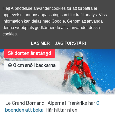
Alphotell.se
Hej! Alphotell.se använder cookies för att förbättra er
upplevelse, annonsanpassning samt för trafikanalys. Viss
information kan delas med Google. Genom att använda
/
FRANKRIKE
denna webbplats godkänner du att vi använder dessa
cookies.
Le Grand Bornand
LÄS MER
JAG FÖRSTÅR!
Skidorten är stängd
0 cm snö i backarna
Le Grand Bornand i Alperna i Frankrike har
0
boenden att boka
. Här hittar ni en