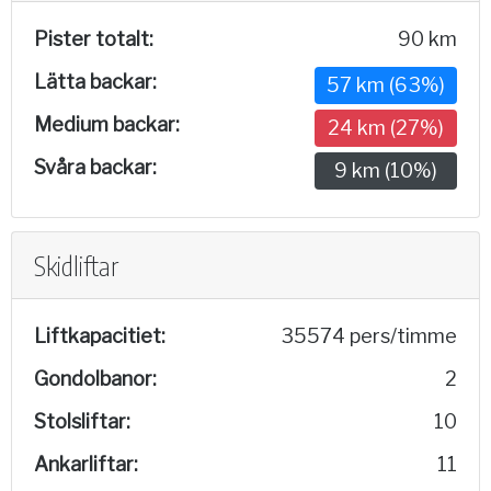
Pister totalt:
90 km
Lätta backar:
57 km (63%)
Medium backar:
24 km (27%)
Svåra backar:
9 km (10%)
Skidliftar
Liftkapacitiet:
35574 pers/timme
Gondolbanor:
2
Stolsliftar:
10
Ankarliftar:
11