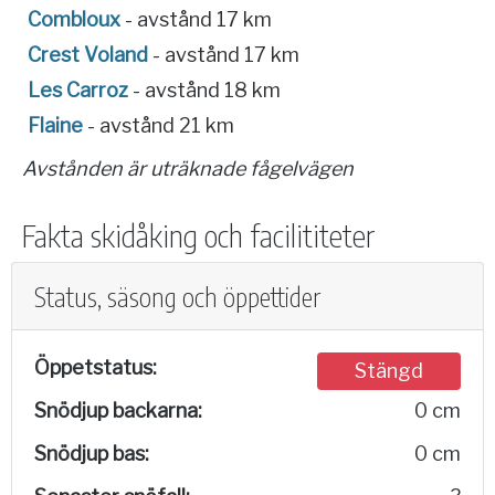
Combloux
- avstånd 17 km
Crest Voland
- avstånd 17 km
Les Carroz
- avstånd 18 km
Flaine
- avstånd 21 km
Avstånden är uträknade fågelvägen
Fakta skidåking och facilititeter
Status, säsong och öppettider
Öppetstatus:
Stängd
Snödjup backarna:
0 cm
Snödjup bas:
0 cm