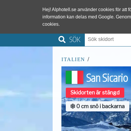
Alphotel
Hej! Alphotell.se använder cookies för att 
information kan delas med Google. Genom
cookies.
SÖK
/
ITALIEN
San Sicario
Skidorten är stängd
0 cm snö i backarna