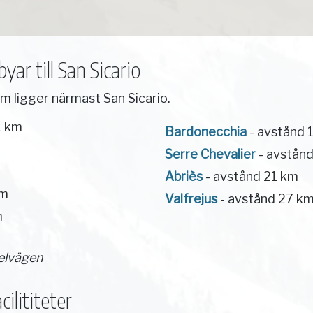
ar till San Sicario
m ligger närmast San Sicario.
1 km
Bardonecchia
- avstånd 
Serre Chevalier
- avstån
Abriès
- avstånd 21 km
km
Valfrejus
- avstånd 27 k
m
elvägen
ilititeter