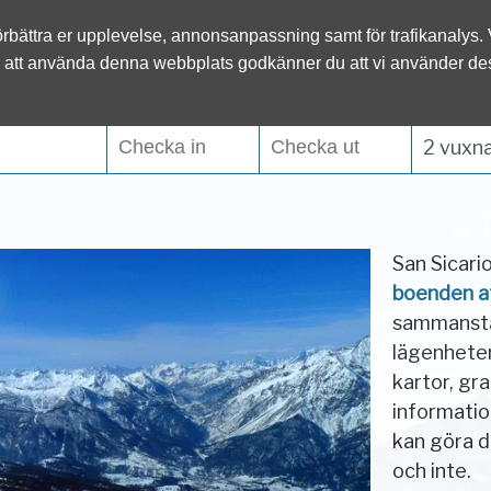
l.se
förbättra er upplevelse, annonsanpassning samt för trafikanalys.
Österrike
Italien
 att använda denna webbplats godkänner du att vi använder de
Tyskland
Slovenien
2 vuxna
San Sicario
boenden a
sammanstäl
lägenheter
kartor, gr
informati
kan göra d
och inte.