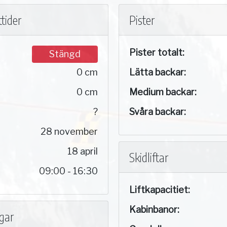
tider
Pister
Pister totalt:
Stängd
0 cm
Lätta backar:
0 cm
Medium backar:
?
Svåra backar:
28 november
18 april
Skidliftar
09:00 - 16:30
Liftkapacitiet:
Kabinbanor:
ngar