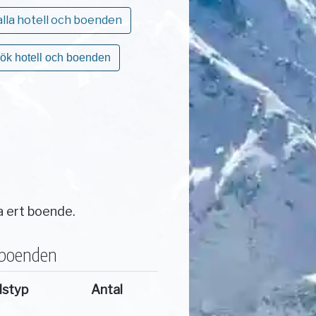
alla hotell och boenden
ök hotell och boenden
a ert boende.
 boenden
dstyp
Antal