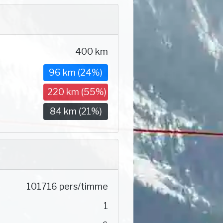
400 km
96 km (24%)
220 km (55%)
84 km (21%)
101716 pers/timme
1