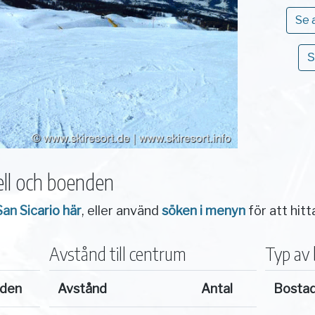
Se 
S
ll och boenden
San Sicario här
, eller använd
söken i menyn
för att hitt
Avstånd till centrum
Typ av
nden
Avstånd
Antal
Bosta