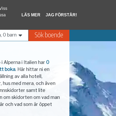
 Viss
Frankrike
Schweiz
ssa
LÄS MER
JAG FÖRSTÅR!
Liechtenstein
Sök boende
, 0 barn
 i Alperna i Italien har
0
tt boka
. Här hittar ni en
lning av alla hotell,
, hus med mera, och även
annskidorter samt lite
on om skidorten om vad man
är och vad som är öppet