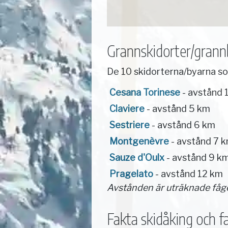
Grannskidorter/grannby
De 10 skidorterna/byarna so
Cesana Torinese
- avstånd 
Claviere
- avstånd 5 km
Sestriere
- avstånd 6 km
Montgenèvre
- avstånd 7 
Sauze d'Oulx
- avstånd 9 k
Pragelato
- avstånd 12 km
Avstånden är uträknade fåg
Fakta skidåking och fac