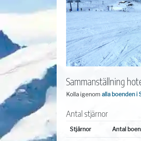
Sammanställning hote
Kolla igenom
alla boenden i 
Antal stjärnor
Stjärnor
Antal boe