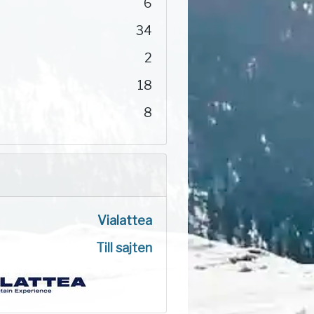
6
34
2
18
8
Vialattea
Till sajten