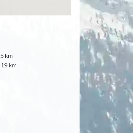
15 km
d 19 km
m