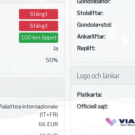
Gondolbanor:
Stolsliftar:
Stängt
Gondola+stol:
Stängt
Ankarliftar:
100 km öppet
Ja
Replift:
50%
Logo och länkar
Pistkarta:
Vialattea internazionale
Officiell sajt:
(IT+FR)
66 EUR