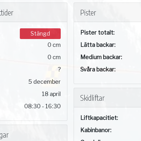
tider
Pister
Pister totalt:
Stängd
0 cm
Lätta backar:
0 cm
Medium backar:
?
Svåra backar:
5 december
18 april
Skidliftar
08:30 - 16:30
Liftkapacitiet:
Kabinbanor:
ngar