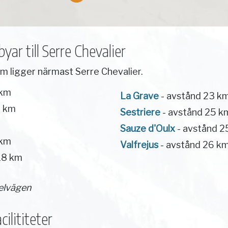
ar till Serre Chevalier
m ligger närmast Serre Chevalier.
 km
La Grave
- avstånd 23 k
4 km
Sestriere
- avstånd 25 k
Sauze d'Oulx
- avstånd 2
 km
Valfrejus
- avstånd 26 k
18 km
elvägen
ilititeter