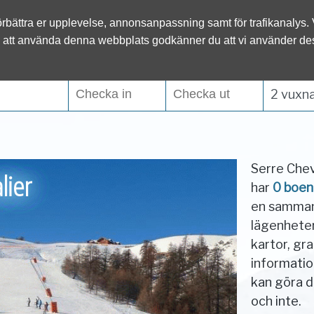
l.se
förbättra er upplevelse, annonsanpassning samt för trafikanalys.
Österrike
Italien
 att använda denna webbplats godkänner du att vi använder de
Tyskland
Slovenien
2 vuxna
Serre Cheva
lier
har
0 boen
en sammans
lägenheter
kartor, gr
informati
kan göra d
och inte.