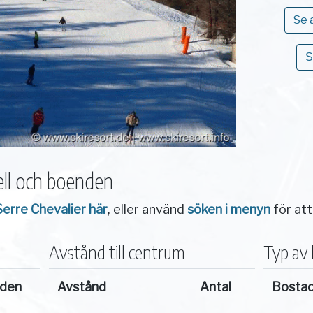
Se 
S
ll och boenden
Serre Chevalier här
, eller använd
söken i menyn
för att
Avstånd till centrum
Typ av
nden
Avstånd
Antal
Bosta