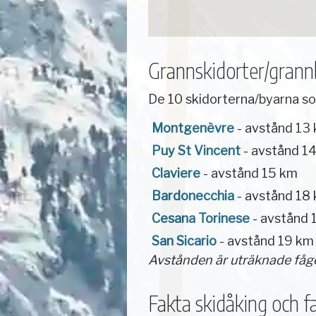
Grannskidorter/grannby
De 10 skidorterna/byarna so
Montgenèvre
- avstånd 13
Puy St Vincent
- avstånd 1
Claviere
- avstånd 15 km
Bardonecchia
- avstånd 18
Cesana Torinese
- avstånd 
San Sicario
- avstånd 19 km
Avstånden är uträknade fåg
Fakta skidåking och fac