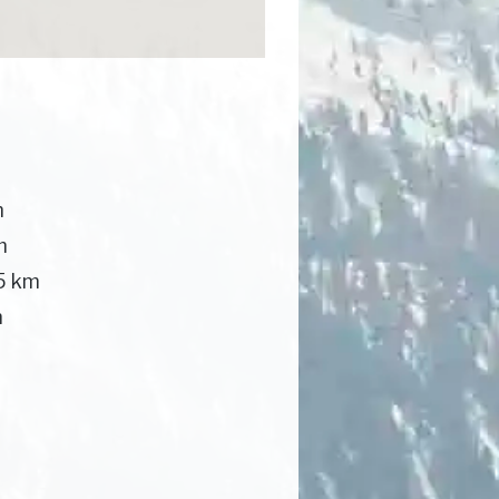
m
m
5 km
m