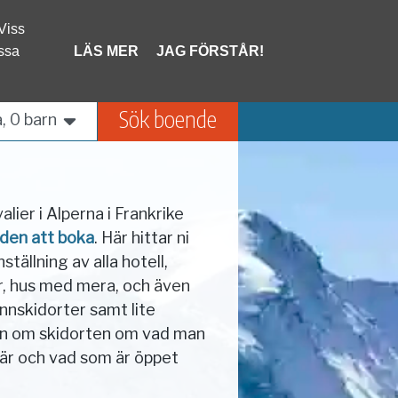
 Viss
Frankrike
Schweiz
ssa
LÄS MER
JAG FÖRSTÅR!
Liechtenstein
Sök boende
, 0 barn
lier i Alperna i Frankrike
den att boka
. Här hittar ni
tällning av alla hotell,
, hus med mera, och även
annskidorter samt lite
on om skidorten om vad man
är och vad som är öppet