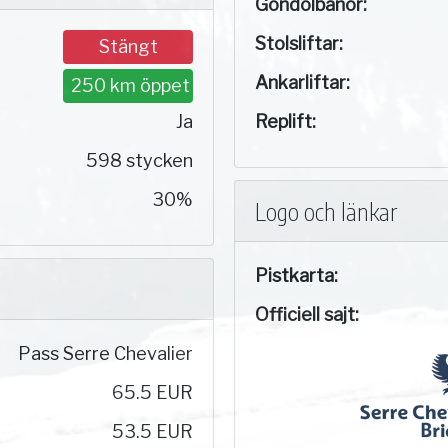
Gondolbanor:
Stolsliftar:
Stängt
Ankarliftar:
250 km öppet
Ja
Replift:
598 stycken
30%
Logo och länkar
Pistkarta:
Officiell sajt:
Pass Serre Chevalier
65.5 EUR
53.5 EUR