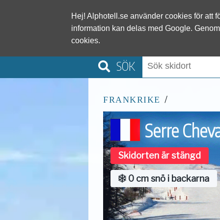
Alphotel
Hej! Alphotell.se använder cookies för att 
information kan delas med Google. Genom
cookies.
SÖK
/
FRANKRIKE
Serre Cheva
Skidorten är stängd
0 cm snö i backarna