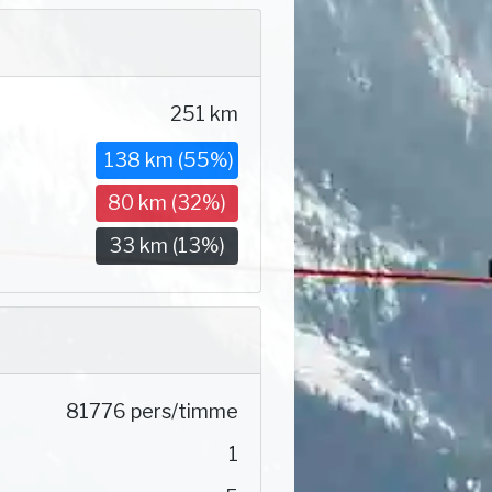
251 km
138 km (55%)
80 km (32%)
33 km (13%)
81776 pers/timme
1