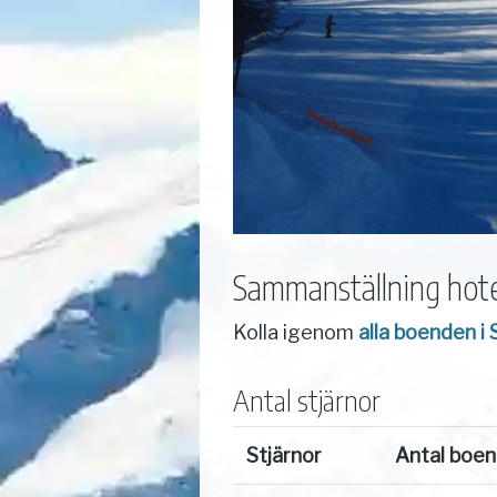
Sammanställning hote
Kolla igenom
alla boenden i 
Antal stjärnor
Stjärnor
Antal boe